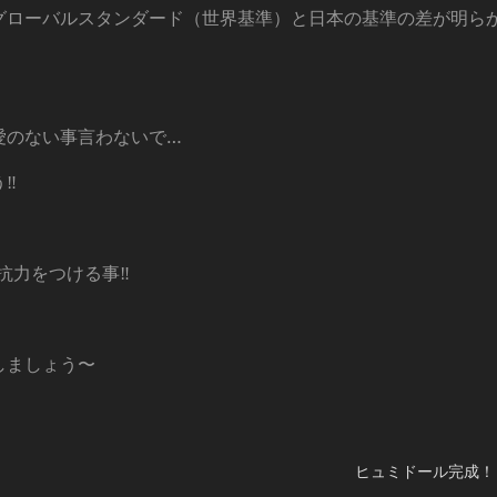
グローバルスタンダード（世界基準）と日本の基準の差が明ら
愛のない事言わないで…
‼️
抗力をつける事‼️
しましょう〜
ヒュミドール完成！