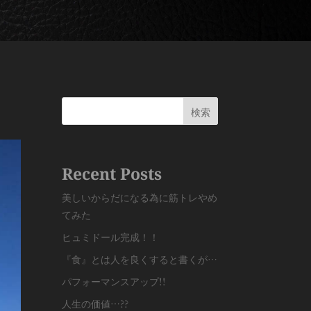
検索
Recent Posts
美しいからだになる為に筋トレやめ
てみた
ヒュミドール完成！！
『食』とは人を良くすると書くが…
パフォーマンスアップ!!
人生の価値…??