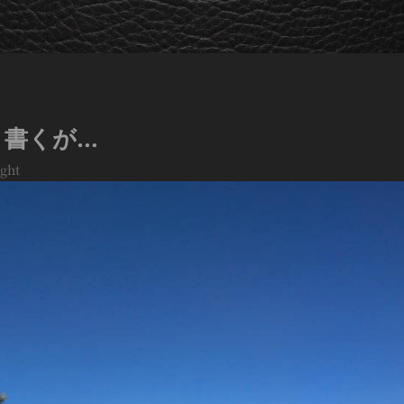
と書くが…
ght