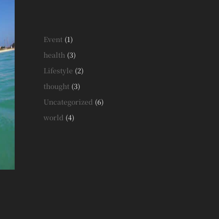
Event
(1)
health
(3)
Lifestyle
(2)
thought
(3)
Uncategorized
(6)
world
(4)